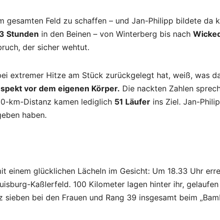
esamten Feld zu schaffen – und Jan-Philipp bildete da k
33 Stunden
in den Beinen – von Winterberg bis nach
Wicke
uch, der sicher wehtut.
ei extremer Hitze am Stück zurückgelegt hat, weiß, was d
Respekt vor dem eigenen Körper.
Die nackten Zahlen sprec
30-km-Distanz kamen lediglich
51 Läufer
ins Ziel. Jan-Philip
egeben haben.
it einem glücklichen Lächeln im Gesicht: Um 18.33 Uhr erre
sburg-Kaßlerfeld. 100 Kilometer lagen hinter ihr, gelaufen 
tz sieben bei den Frauen und Rang 39 insgesamt beim „Bam