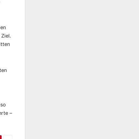
n
den
Ziel.
itten
ten
 so
hrte –