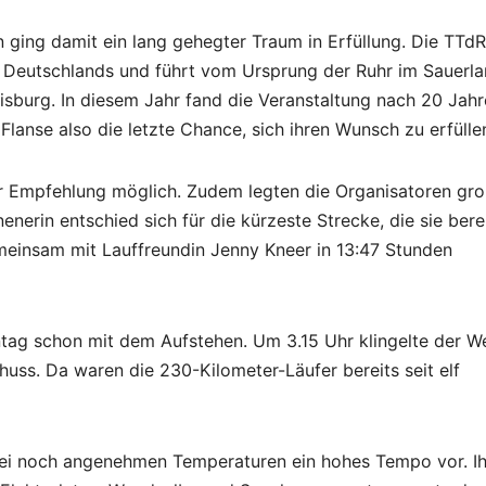
 ging damit ein lang gehegter Traum in Erfüllung. Die TTdR
 Deutschlands und führt vom Ursprung der Ruhr im Sauerl
sburg. In diesem Jahr fand die Veranstaltung nach 20 Jah
lanse also die letzte Chance, sich ihren Wunsch zu erfülle
er Empfehlung möglich. Zudem legten die Organisatoren gr
nerin entschied sich für die kürzeste Strecke, die sie bere
meinsam mit Lauffreundin Jenny Kneer in 13:47 Stunden
ntag schon mit dem Aufstehen. Um 3.15 Uhr klingelte der W
huss. Da waren die 230-Kilometer-Läufer bereits seit elf
 bei noch angenehmen Temperaturen ein hohes Tempo vor. I