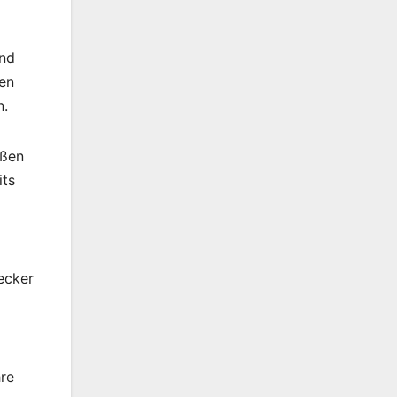
and
ren
n.
oßen
its
ecker
hre