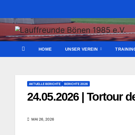
Zum
Inhalt
wechseln
HOME
UNSER VEREIN
TRAINI
AKTUELLE BERICHTE
BERICHTE 2026
24.05.2026 | Tortour 
MAI 26, 2026