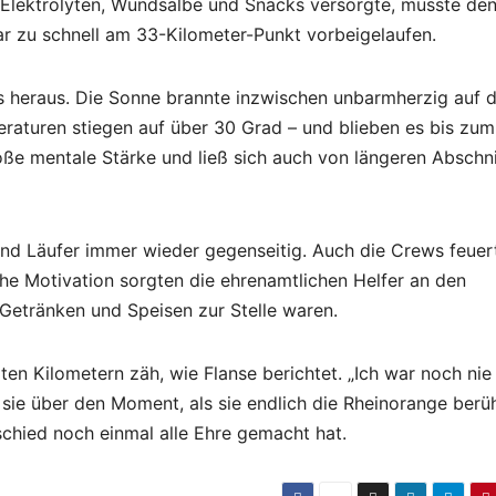
 Elektrolyten, Wundsalbe und Snacks versorgte, musste de
ar zu schnell am 33-Kilometer-Punkt vorbeigelaufen.
 heraus. Die Sonne brannte inzwischen unbarmherzig auf 
turen stiegen auf über 30 Grad – und blieben es bis zum 
oße mentale Stärke und ließ sich auch von längeren Abschn
und Läufer immer wieder gegenseitig. Auch die Crews feuer
iche Motivation sorgten die ehrenamtlichen Helfer an den
, Getränken und Speisen zur Stelle waren.
ten Kilometern zäh, wie Flanse berichtet. „Ich war noch nie
 sie über den Moment, als sie endlich die Rheinorange berü
schied noch einmal alle Ehre gemacht hat.