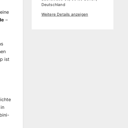
Deutschland
eine
Weitere Details anzeigen
de
–
as
hen
p ist
ichte
in
bini-