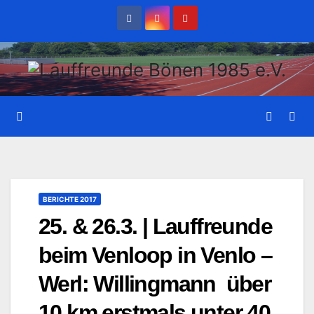
Zum
Inhalt
wechseln
BERICHTE 2017
25. & 26.3. | Lauffreunde
beim Venloop in Venlo –
Werl: Willingmann über
10 km erstmals unter 40