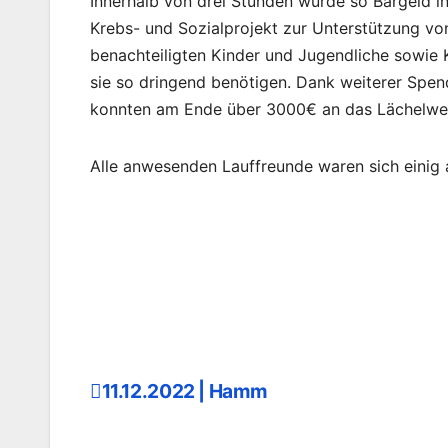
Innerhalb von drei Stunden wurde so Bargeld i
Krebs- und Sozialprojekt zur Unterstützung vo
benachteiligten Kinder und Jugendliche sowie K
sie so dringend benötigen. Dank weiterer Spe
konnten am Ende über 3000€ an das Lächelwe
Alle anwesenden Lauffreunde waren sich einig
11.12.2022 | Hamm
Beitragsnavigation