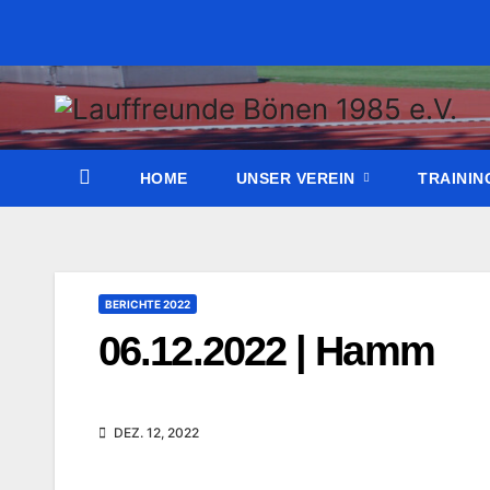
Zum
Inhalt
wechseln
HOME
UNSER VEREIN
TRAINI
BERICHTE 2022
06.12.2022 | Hamm
DEZ. 12, 2022