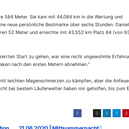
re 584 Meter. Sie kam mit 44,084 km in die Wertung und
eine neue persönliche Bestmarke über sechs Stunden. Daniel
eren 52 Meter und erreichte mit 43,552 km Platz 64 (von 9
tzerrten Start zu gehen, war eine recht ungewohnte Erfahru
asken nach den ersten Metern abnehmen.“
h mit leichten Magenschmerzen zu kämpfen, aber die Anfeu
sicht bei bestem Läuferwetter haben mir geholfen, bis zum 
tion
21.06.2020 | Mittsommernacht