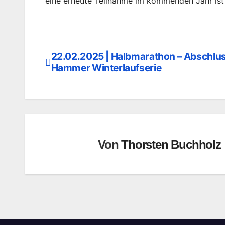
eine erneute Teilnahme im kommenden Jahr ist
22.02.2025 | Halbmarathon – Abschlus
Beitragsnavigation
Hammer Winterlaufserie
Von
Thorsten Buchholz