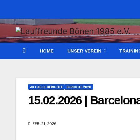
Zum
Inhalt
wechseln
HOME
UNSER VEREIN
TRAINI
AKTUELLE BERICHTE
BERICHTE 2026
15.02.2026 | Barcelon
FEB. 21, 2026