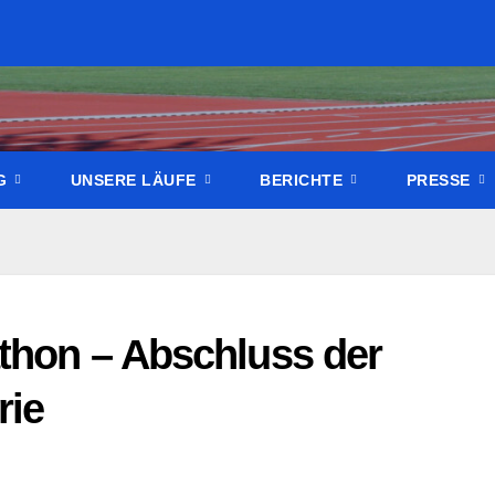
NG
UNSERE LÄUFE
BERICHTE
PRESSE
athon – Abschluss der
rie