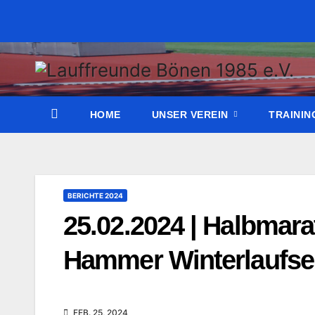
Zum
Inhalt
wechseln
HOME
UNSER VEREIN
TRAINI
BERICHTE 2024
25.02.2024 | Halbmar
Hammer Winterlaufse
FEB. 25, 2024