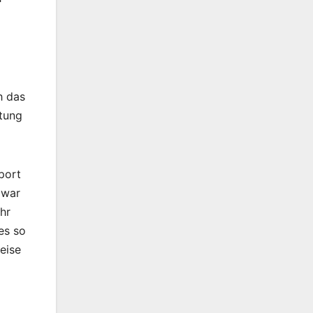
h das
itung
port
 war
hr
es so
eise