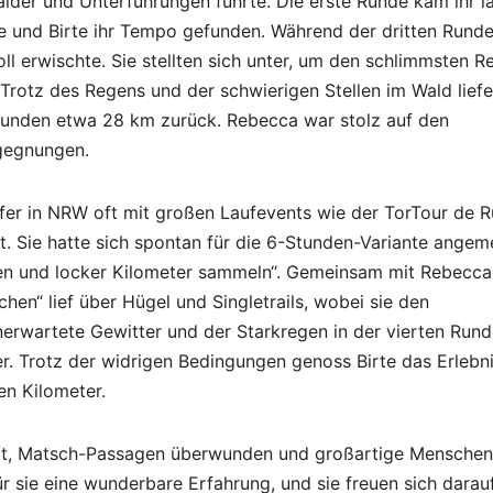
älder und Unterführungen führte. Die erste Runde kam ihr l
ie und Birte ihr Tempo gefunden. Während der dritten Rund
voll erwischte. Sie stellten sich unter, um den schlimmsten 
Trotz des Regens und der schwierigen Stellen im Wald liefe
tunden etwa 28 km zurück. Rebecca war stolz auf den
egegnungen.
ufer in NRW oft mit großen Laufevents wie der TorTour de R
t. Sie hatte sich spontan für die 6-Stunden-Variante angem
aufen und locker Kilometer sammeln“. Gemeinsam mit Rebecca
chen“ lief über Hügel und Singletrails, wobei sie den
nerwartete Gewitter und der Starkregen in der vierten Run
. Trotz der widrigen Bedingungen genoss Birte das Erlebn
en Kilometer.
zt, Matsch-Passagen überwunden und großartige Menschen
ür sie eine wunderbare Erfahrung, und sie freuen sich darauf