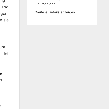
ang
Deutschland
e zog
Weitere Details anzeigen
Regen
n sie
uhr
eldet
de
is
,