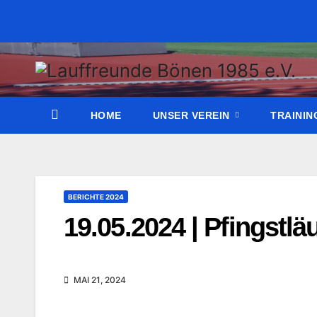
Zum
Inhalt
wechseln
HOME
UNSER VEREIN
TRAINI
BERICHTE 2024
19.05.2024 | Pfingstlä
MAI 21, 2024