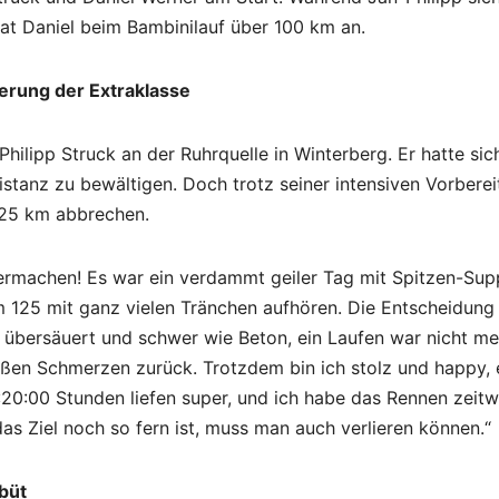
trat Daniel beim Bambinilauf über 100 km an.
derung der Extraklasse
lipp Struck an der Ruhrquelle in Winterberg. Er hatte sic
stanz zu bewältigen. Doch trotz seiner intensiven Vorbere
125 km abbrechen.
itermachen! Es war ein verdammt geiler Tag mit Spitzen-Sup
km 125 mit ganz vielen Tränchen aufhören. Die Entscheidung
al übersäuert und schwer wie Beton, ein Laufen war nicht me
ßen Schmerzen zurück. Trotzdem bin ich stolz und happy, 
:20:00 Stunden liefen super, und ich habe das Rennen zeitw
as Ziel noch so fern ist, muss man auch verlieren können.“
büt