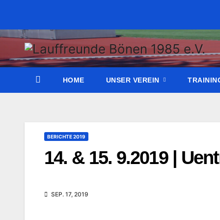
Zum
Inhalt
wechseln
HOME
UNSER VEREIN
TRAINI
BERICHTE 2019
14. & 15. 9.2019 | Ue
SEP. 17, 2019