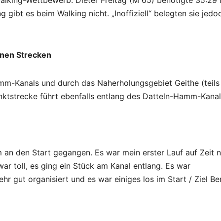
Walking-Wettbewerb. Dieter Freitag (M 65) benötigte 35:29 
 gibt es beim Walking nicht. „Inoffiziell“ belegten sie jedo
nen Strecken
mm-Kanals und durch das Naherholungsgebiet Geithe (teils
nktstrecke führt ebenfalls entlang des Datteln-Hamm-Kanal
an den Start gegangen. Es war mein erster Lauf auf Zeit 
ar toll, es ging ein Stück am Kanal entlang. Es war
 gut organisiert und es war einiges los im Start / Ziel Ber