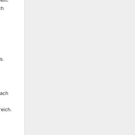
Min.
ch
s.
nach
eich.