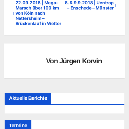
22.09.2018 | Mega-
8. & 9.9.2018 | Uentrop
Beitragsnavigation
Marsch über 100 km
– Enschede – Münster
von Köln nach
Nettersheim –
Brückenlauf in Wetter
Von
Jürgen Korvin
Aktuelle Berichte
Termine