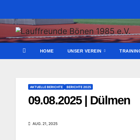
Zum
Inhalt
wechseln
HOME
UNSER VEREIN
TRAINI
AKTUELLE BERICHTE
BERICHTE 2025
09.08.2025 | Dülmen
AUG. 21, 2025