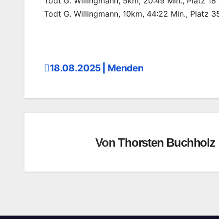
Todt G. Willingmann, 5km, 20:49 Min., Platz 18
Todt G. Willingmann, 10km, 44:22 Min., Platz 
18.08.2025 | Menden
Beitragsnavigation
Von
Thorsten Buchholz