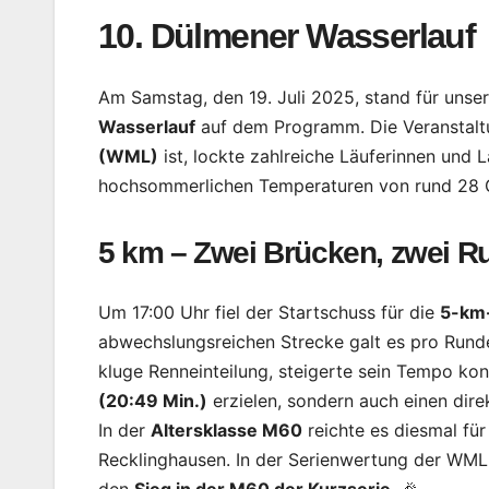
10. Dülmener Wasserlauf
Am Samstag, den 19. Juli 2025, stand für unse
Wasserlauf
auf dem Programm. Die Veranstaltun
(WML)
ist, lockte zahlreiche Läuferinnen und 
hochsommerlichen Temperaturen von rund 28 G
5 km – Zwei Brücken, zwei Ru
Um 17:00 Uhr fiel der Startschuss für die
5-km
abwechslungsreichen Strecke galt es pro Rund
kluge Renneinteilung, steigerte sein Tempo kon
(20:49 Min.)
erzielen, sondern auch einen dire
In der
Altersklasse M60
reichte es diesmal für
Recklinghausen. In der Serienwertung der WML 
den
Sieg in der M60 der Kurzserie
. 🎉